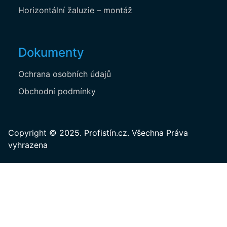
Brzda:
Kč
Horizontální žaluzie – montáž
Stupeň zatmění:
Kč
Celkem bez DPH:
Kč
2
Základní cena za
1
m
Dokumenty
Kč
6
1
2
DÁLE
Ochrana osobních údajů
Obchodní podmínky
Copyright © 2025. Profistín.cz. Všechna Práva
vyhrazena