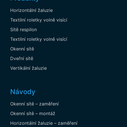
Horizontální žaluzie
Textilní roletky volně visící
Sítě respilon
Textilní roletky volně visící
POČET KUSŮ
Okenní sítě
V TOMTO PROVEDENÍ
Dveřní sítě
Vertikální žaluzie
Metry čtverečn:
Kč
Základní cena dle rozměru:
Kč
Základní cena dle rozměru s DPH:
Kč
Barva horního profilu:
Kč
Návody
Barva horního profilu s DPH:
Kč
Barva lamely:
Kč
Okenní sítě – zaměření
Barva lamely s DPH:
Kč
Okenní sítě – montáž
Bezpečnostní prvek:
Kč
Horizontální žaluzie – zaměření
Dilatační podložky:
Kč