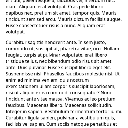
elit dui, pellentesque a, faucibus vel, interdum nec,
diam. Aliquam erat volutpat. Cras pede libero,
dapibus nec, pretium sit amet, tempor quis. Mauris
tincidunt sem sed arcu. Mauris dictum facilisis augue.
Fusce consectetuer risus a nunc. Aliquam erat
volutpat.
Curabitur sagittis hendrerit ante. In sem justo,
commodo ut, suscipit at, pharetra vitae, orci. Nullam
feugiat, turpis at pulvinar vulputate, erat libero
tristique tellus, nec bibendum odio risus sit amet
ante. Duis pulvinar. Fusce suscipit libero eget elit.
Suspendisse nisl. Phasellus faucibus molestie nisl. Ut
enim ad minima veniam, quis nostrum
exercitationem ullam corporis suscipit laboriosam,
nisi ut aliquid ex ea commodi consequatur? Nunc
tincidunt ante vitae massa. Vivamus ac leo pretium
faucibus. Maecenas libero. Maecenas sollicitudin.
Integer in sapien. Vestibulum fermentum tortor id mi.
Curabitur ligula sapien, pulvinar a vestibulum quis,
facilisis vel sapien. Cum sociis natoque penatibus et