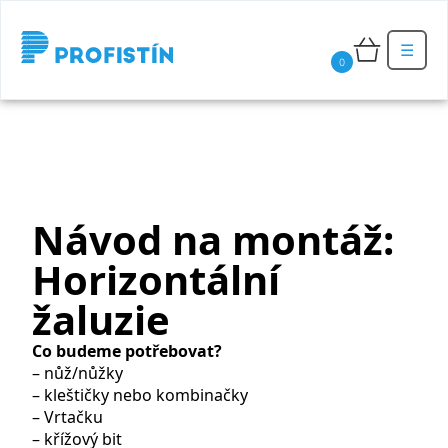
☰
0
Návod na montáž:
Horizontální
žaluzie
Co budeme potřebovat?
– nůž/nůžky
– kleštičky nebo kombinačky
– Vrtačku
– křížový bit