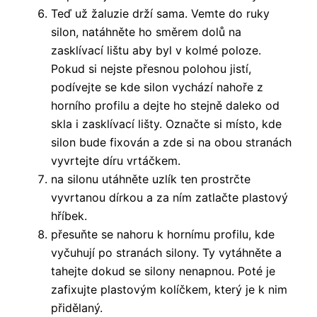
Teď už žaluzie drží sama. Vemte do ruky
silon, natáhněte ho směrem dolů na
zasklívací lištu aby byl v kolmé poloze.
Pokud si nejste přesnou polohou jistí,
podívejte se kde silon vychází nahoře z
horního profilu a dejte ho stejně daleko od
skla i zasklívací lišty. Označte si místo, kde
silon bude fixován a zde si na obou stranách
vyvrtejte díru vrtáčkem.
na silonu utáhněte uzlík ten prostrčte
vyvrtanou dírkou a za ním zatlačte plastový
hříbek.
přesuňte se nahoru k hornímu profilu, kde
vyčuhují po stranách silony. Ty vytáhněte a
tahejte dokud se silony nenapnou. Poté je
zafixujte plastovým kolíčkem, který je k nim
přidělaný.