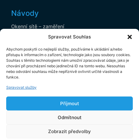
Návody
Okenní sítě – zaměření
Spravovat Souhlas
Okenní sítě – montáž
Horizontální žaluzie – zaměření
Abychom poskytli co nejlepší služby, používáme k ukládání a/nebo
přístupu k informacím o zařízení, technologie jako jsou soubory cookies.
Horizontální žaluzie – montáž
Souhlas s těmito technologiemi nám umožní zpracovávat údaje, jako je
chování při procházení nebo jedinečná ID na tomto webu. Nesouhlas
nebo odvolání souhlasu může nepříznivě ovlivnit určité vlastnosti a
funkce.
Dokumenty
Spravovat služby
Ochrana osobních údajů
Příjmout
Obchodní podmínky
2
Základní cena za
1
m
Odmítnout
0
Kč
Zobrazit předvolby
Copyright © 2025. Profistín.cz. Všechna Práva