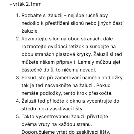
– vrták 2,1mm
Rozbalte si žaluzii – nejlépe ručně aby
nedošlo k přestřižení silonů nebo jiných částí
žaluzie.
Rozmotejte silon na obou stranách, dále
rozmotejte ovládací řetízek a sundejte na
obou stranách plastové krytky. Žaluzii si teď
můžete někam připravit. Lamely můžou sjet
částečně dolů, to ničemu nevadí.
Pokud jste při zaměřování naměřili podložky,
tak je teď nacvakněte na žaluzii. Pokud
nemáte podložky, tento krok přeskočte.
Žaluzii ted přiložte k oknu a vycentrujte do
středu mezi zasklívací lišty.
Takto vycentrovanou žaluzii přivrtejte
dvěma vruty na každou stranu.
Doporučujeme vrtat do zasklívací lišty.