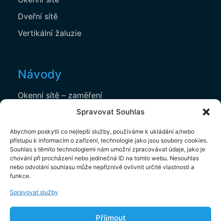
Dveřní sítě
Vertikální žaluzie
Návody
Okenní sítě – zaměření
Okenní sítě – montáž
Spravovat Souhlas
Horizontální žaluzie – zaměření
Abychom poskytli co nejlepší služby, používáme k ukládání a/nebo
přístupu k informacím o zařízení, technologie jako jsou soubory cookies.
Horizontální žaluzie – montáž
Souhlas s těmito technologiemi nám umožní zpracovávat údaje, jako je
chování při procházení nebo jedinečná ID na tomto webu. Nesouhlas
nebo odvolání souhlasu může nepříznivě ovlivnit určité vlastnosti a
funkce.
Dokumenty
Spravovat služby
Ochrana osobních údajů
Příjmout